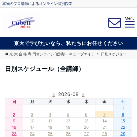
本物のプロ講師によるオンライン個別授業
Menu
京大で学びたいなら、私たちにお任せください
京 大 合 格 専 門オンライン個別塾 キューブエイチ
日別スケジュール（全講師）
日別スケジュール（全講師）
«
2026-08
»
日
月
火
水
木
金
土
1
2
3
4
5
6
7
8
9
10
11
12
13
14
15
16
17
18
19
20
21
22
23
24
25
26
27
28
29