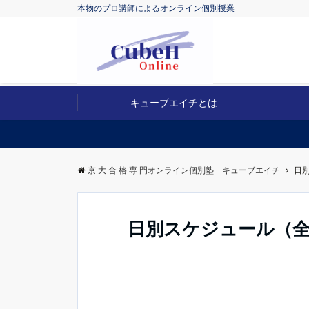
本物のプロ講師によるオンライン個別授業
キューブエイチとは
京 大 合 格 専 門オンライン個別塾 キューブエイチ
日
日別スケジュール（