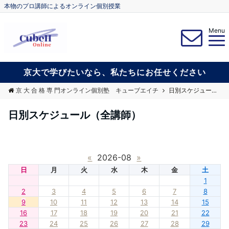
本物のプロ講師によるオンライン個別授業
Menu
京大で学びたいなら、私たちにお任せください
京 大 合 格 専 門オンライン個別塾 キューブエイチ
日別スケジュール（全講師）
日別スケジュール（全講師）
«
2026-08
»
日
月
火
水
木
金
土
1
2
3
4
5
6
7
8
9
10
11
12
13
14
15
16
17
18
19
20
21
22
23
24
25
26
27
28
29