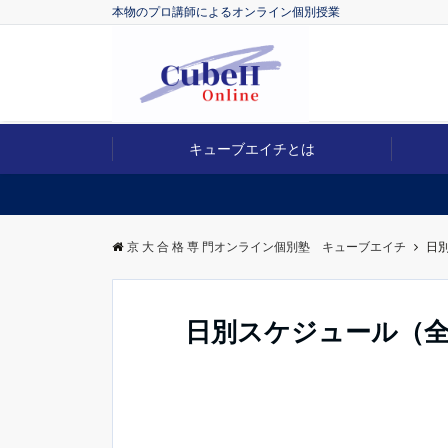
本物のプロ講師によるオンライン個別授業
キューブエイチとは
京 大 合 格 専 門オンライン個別塾 キューブエイチ
日
日別スケジュール（