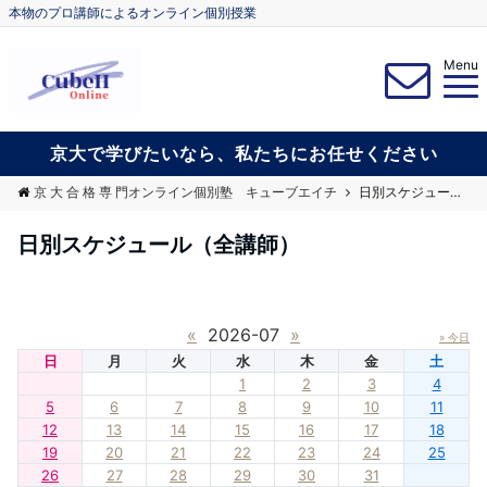
本物のプロ講師によるオンライン個別授業
Menu
京大で学びたいなら、私たちにお任せください
京 大 合 格 専 門オンライン個別塾 キューブエイチ
日別スケジュール（全講師）
日別スケジュール（全講師）
«
2026-07
»
» 今日
日
月
火
水
木
金
土
1
2
3
4
5
6
7
8
9
10
11
12
13
14
15
16
17
18
19
20
21
22
23
24
25
26
27
28
29
30
31