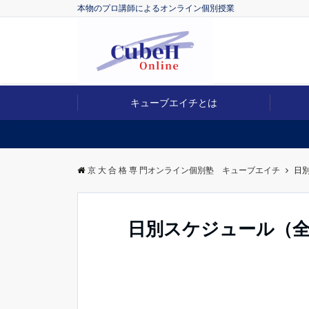
本物のプロ講師によるオンライン個別授業
キューブエイチとは
京 大 合 格 専 門オンライン個別塾 キューブエイチ
日
日別スケジュール（