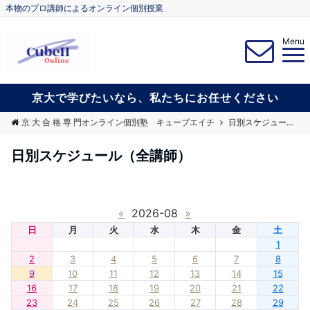
本物のプロ講師によるオンライン個別授業
Menu
京大で学びたいなら、私たちにお任せください
京 大 合 格 専 門オンライン個別塾 キューブエイチ
日別スケジュール（全講師）
日別スケジュール（全講師）
«
2026-08
»
日
月
火
水
木
金
土
1
2
3
4
5
6
7
8
9
10
11
12
13
14
15
16
17
18
19
20
21
22
23
24
25
26
27
28
29