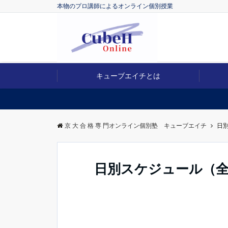
本物のプロ講師によるオンライン個別授業
キューブエイチとは
京 大 合 格 専 門オンライン個別塾 キューブエイチ
日
日別スケジュール（