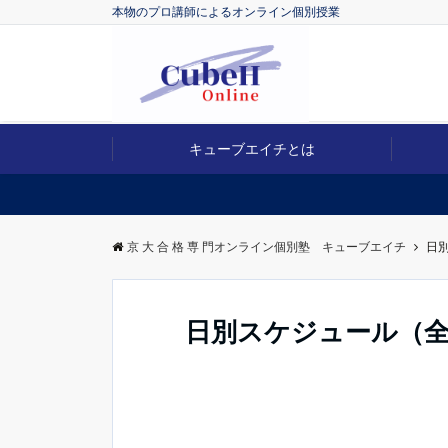
本物のプロ講師によるオンライン個別授業
キューブエイチとは
京 大 合 格 専 門オンライン個別塾 キューブエイチ
日
日別スケジュール（