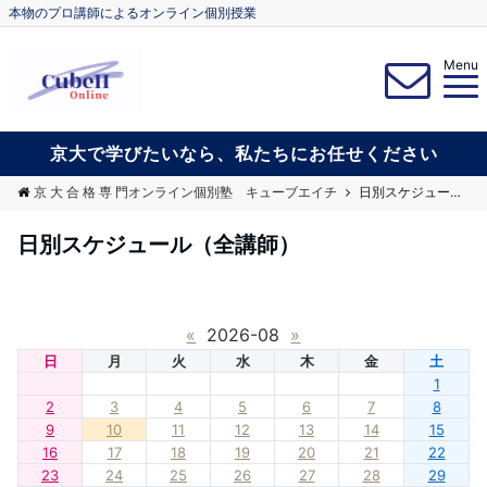
本物のプロ講師によるオンライン個別授業
Menu
京大で学びたいなら、私たちにお任せください
京 大 合 格 専 門オンライン個別塾 キューブエイチ
日別スケジュール（全講師）
日別スケジュール（全講師）
«
2026-08
»
日
月
火
水
木
金
土
1
2
3
4
5
6
7
8
9
10
11
12
13
14
15
16
17
18
19
20
21
22
23
24
25
26
27
28
29